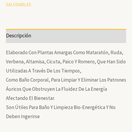
SALUDABLES
AMARGAS
LIMPIEZA
BIOENERGETICA
X
Descripción
120
ML
Elaborado Con Plantas Amargas Como Mataratón, Ruda,
Cantidad
Verbena, Altamisa, Cicuta, Paico Y Romero, Que Han Sido
Utilizadas A Través De Los Tiempos,
Como Baño Corporal, Para Limpiar Y Eliminar Los Patrones
Áuricos Que Obstruyen La Fluidez De La Energía
Afectando El Bienestar.
Son Útiles Para Baño Y Limpieza Bio-Energética Y No
Deben Ingerirse