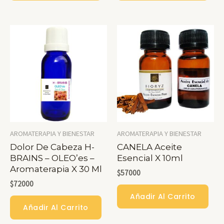
AROMATERAPIA Y BIENESTAR
AROMATERAPIA Y BIENESTAR
Dolor De Cabeza H-
CANELA Aceite
BRAINS – OLEO’es –
Esencial X 10ml
Aromaterapia X 30 Ml
$
57000
$
72000
Añadir Al Carrito
Añadir Al Carrito