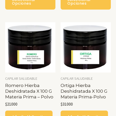
Producto
Pr
Opciones
Opciones
Tiene
Ti
Múltiples
Mú
Variantes.
Var
Las
La
Opciones
Op
Se
Se
Pueden
Pu
Elegir
Ele
En
En
CAPILAR SALUDABLE
CAPILAR SALUDABLE
La
La
Romero Hierba
Ortiga Hierba
Deshidratada X 100 G
Deshidratada X 100 G
Página
Pá
Materia Prima – Polvo
Materia Prima-Polvo
De
De
$
21000
$
31000
Producto
Pr