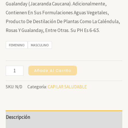
Gualanday (Jacaranda Caucana). Adicionalmente,
Contienen En Sus Formulaciones Aguas Vegetales,
Producto De Destilación De Plantas Como La Caléndula,
Rosas Y Gualanday, Entre Otras. Su PH Es 6-6.5.
FEMENINO
MASCULINO
Cabello
Añadir Al Carrito
Claro
SKU:
N/D
Categoría:
CAPILAR SALUDABLE
SHAMPOO
Vegetal
X
240
Descripción
Ml