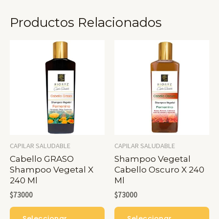
Productos Relacionados
CAPILAR SALUDABLE
CAPILAR SALUDABLE
Cabello GRASO
Shampoo Vegetal
Shampoo Vegetal X
Cabello Oscuro X 240
240 Ml
Ml
$
73000
$
73000
Este
Es
Seleccionar
Seleccionar