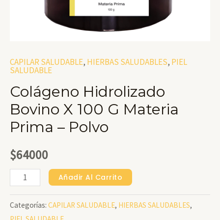
CAPILAR SALUDABLE
,
HIERBAS SALUDABLES
,
PIEL
SALUDABLE
Colágeno Hidrolizado
Bovino X 100 G Materia
Prima – Polvo
$
64000
Colágeno
Añadir Al Carrito
Hidrolizado
Categorías:
CAPILAR SALUDABLE
,
HIERBAS SALUDABLES
,
Bovino
PIEL SALUDABLE