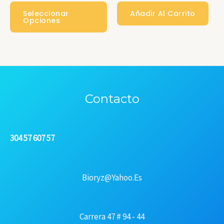
Este
Precios:
Seleccionar
Añadir Al Carrito
Desde
Producto
Opciones
$74000
Tiene
Hasta
$112000
Múltiples
Variantes.
Las
Contacto
Opciones
Se
Pueden
304 57 607 57
Elegir
En
La
Bioryz@yahoo.es
Página
De
Carrera 47 # 94 - 44
Producto