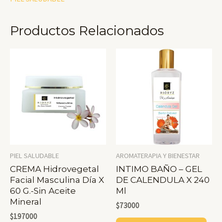
X
100
Productos Relacionados
G
Materia
Prima
-
Polvo
Cantidad
PIEL SALUDABLE
AROMATERAPIA Y BIENESTAR
CREMA Hidrovegetal
INTIMO BAÑO – GEL
Facial Masculina Día X
DE CALENDULA X 240
60 G.-Sin Aceite
Ml
Mineral
$
73000
$
197000