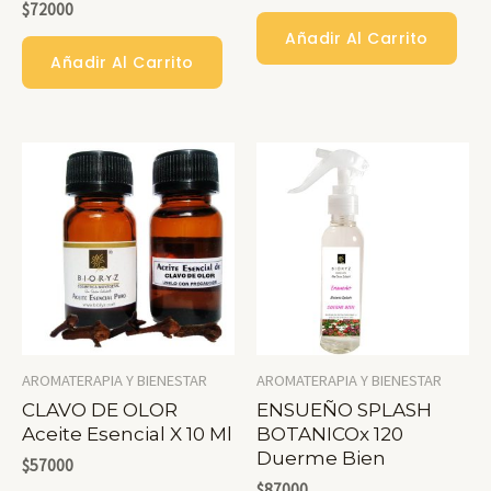
$
72000
Añadir Al Carrito
Añadir Al Carrito
AROMATERAPIA Y BIENESTAR
AROMATERAPIA Y BIENESTAR
CLAVO DE OLOR
ENSUEÑO SPLASH
Aceite Esencial X 10 Ml
BOTANICOx 120
Duerme Bien
$
57000
$
87000