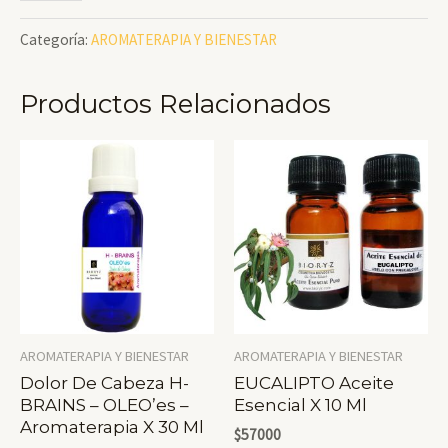
Vegetal
Categoría:
AROMATERAPIA Y BIENESTAR
PERFUM
-
Productos Relacionados
Sin
Alcohol
X
90ml
Cantidad
AROMATERAPIA Y BIENESTAR
AROMATERAPIA Y BIENESTAR
Dolor De Cabeza H-
EUCALIPTO Aceite
BRAINS – OLEO’es –
Esencial X 10 Ml
Aromaterapia X 30 Ml
$
57000