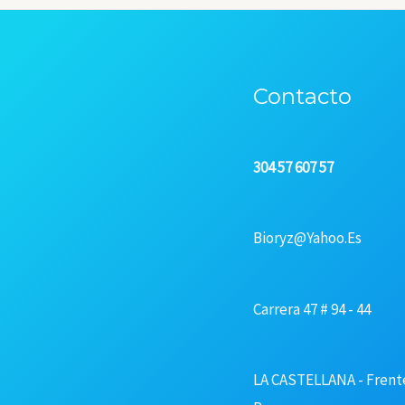
Contacto
304 57 607 57
Bioryz@yahoo.es
Carrera 47 # 94 - 44
LA CASTELLANA - Frent