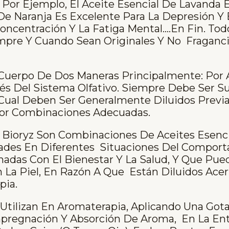
 Por Ejemplo, El Aceite Esencial De Lavanda E
De Naranja Es Excelente Para La Depresión Y
oncentración Y La Fatiga Mental….en Fin. Tod
empre Y Cuando Sean Originales Y No Fraganci
 Cuerpo De Dos Maneras Principalmente: Por 
vés Del Sistema Olfativo. Siempre Debe Ser Su
 Cual Deben Ser Generalmente Diluidos Prev
Por Combinaciones Adecuadas.
Bioryz Son Combinaciones De Aceites Esenci
ades En Diferentes Situaciones Del Compor
das Con El Bienestar Y La Salud, Y Que Pue
 La Piel, En Razón A Que Están Diluidos Ace
pia.
tilizan En Aromaterapia, Aplicando Una Got
pregnación Y Absorción De Aroma, En La Entr