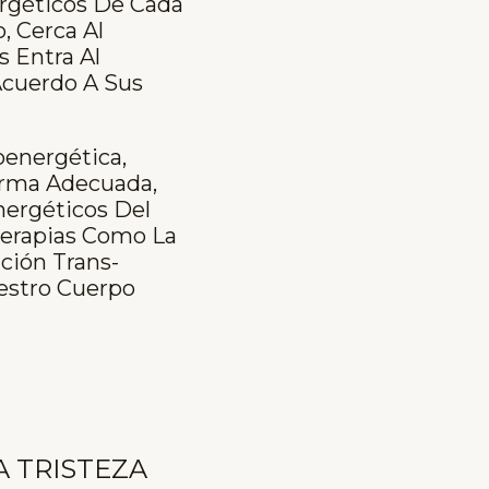
ergéticos De Cada
, Cerca Al
s Entra Al
Acuerdo A Sus
energética,
Forma Adecuada,
nergéticos Del
Terapias Como La
ación Trans-
uestro Cuerpo
A TRISTEZA