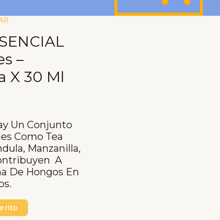
AR
SENCIAL
es –
a X 30 Ml
ay Un Conjunto
les Como Tea
dula, Manzanilla,
ontribuyen A
ema De Hongos En
os.
rrito