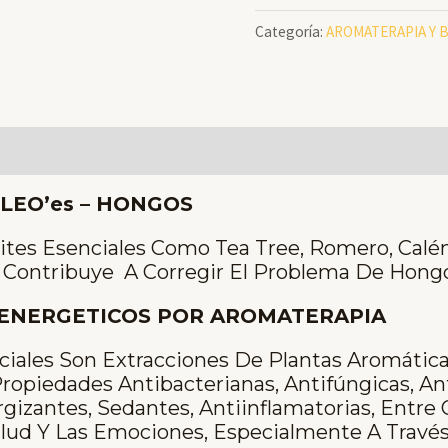
ESSENCIAL
Categoría:
AROMATERAPIA Y 
ONI
–
OLEO’es
-
Aromaterapia
X
LEO’es –
HONGOS
30
tes Esenciales Como Tea Tree, Romero, Calénd
Ml
 Contribuye A Corregir El Problema De Hongo
Cantidad
O-ENERGETICOS POR AROMATERAPIA
ciales Son Extracciones De Plantas Aromátic
ropiedades Antibacterianas, Antifúngicas, Anti
rgizantes, Sedantes, Antiinflamatorias, Entre 
alud Y Las Emociones, Especialmente A Travé