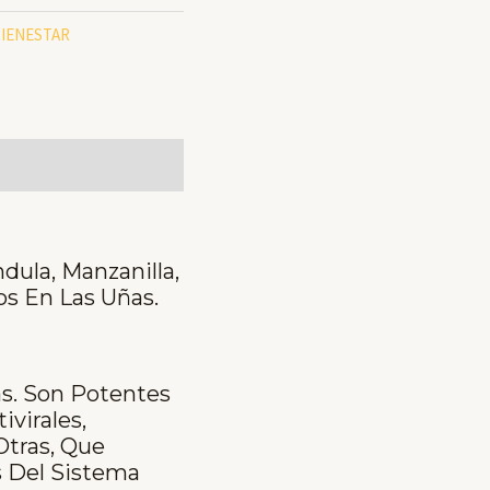
BIENESTAR
ula, Manzanilla,
s En Las Uñas.
as. Son Potentes
virales,
Otras, Que
s Del Sistema