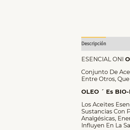
Descripción
ESENCIAL ONI
O
Conjunto De Acei
Entre Otros, Que
OLEO ´ Es BI
Los Aceites Esen
Sustancias Con P
Analgésicas, Ene
Influyen En La S