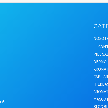
CAT
NOSOT
CONT
PIEL S
DERMO-
AROMAT
CAPILA
HIERBA
AROMAT
MASCOT
e Al
BLOG BI