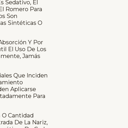
s Sedativo, El
 El Romero Para
os Son
as Sintéticas O
Absorción Y Por
til El Uso De Los
iamente, Jamás
ales Que Inciden
tamiento
den Aplicarse
rtadamente Para
a O Cantidad
ada De La Nariz,