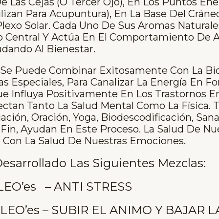
De Las Cejas (o Tercer Ojo), En Los Puntos En
lizan Para Acupuntura), En La Base Del Cráneo
Plexo Solar. Cada Uno De Sus Aromas Naturale
o Central Y Actúa En El Comportamiento De 
dando Al Bienestar.
 Se Puede Combinar Exitosamente Con La Bio
s Especiales, Para Canalizar La Energía En 
e Influya Positivamente En Los Trastornos E
ctan Tanto La Salud Mental Como La Física. 
ación, Oración, Yoga, Biodescodificación, San
 Fin, Ayudan En Este Proceso. La Salud De N
a Con La Salud De Nuestras Emociones.
Desarrollado Las Siguientes Mezclas:
LEO’es – ANTI STRESS
LEO’es – SUBIR EL ANIMO Y BAJAR L