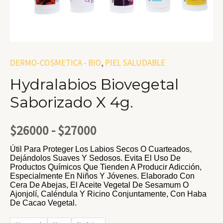
DERMO-COSMETICA - BIO
,
PIEL SALUDABLE
Hydralabios Biovegetal
Saborizado X 4g.
Rango
$
26000
-
$
27000
Útil Para Proteger Los Labios Secos O Cuarteados,
De
Dejándolos Suaves Y Sedosos. Evita El Uso De
Productos Químicos Que Tienden A Producir Adicción,
Precios:
Especialmente En Niños Y Jóvenes. Elaborado Con
Cera De Abejas, El Aceite Vegetal De Sesamum O
Ajonjolí, Caléndula Y Ricino Conjuntamente, Con Haba
Desde
De Cacao Vegetal.