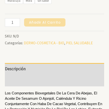
$26000
Maracuyá
Mora
Sin Sabor
Hasta
Hydralabios
$27000
Añadir Al Carrito
Biovegetal
SKU:
N/D
Saborizado
Categorías:
DERMO-COSMETICA - BIO
,
PIEL SALUDABLE
X
4g.
Cantidad
Descripción
Información Adicional
Los Componentes Biovegetales De La Cera De Abejas, El
Aceite De Sesamum O Ajonjolí, Caléndula Y Ricino
Conjuntamente Con Haba De Cacao Vegetal, Contribuyen En