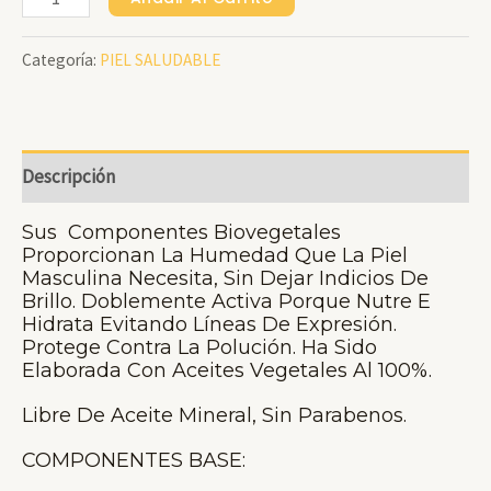
Hidrovegetal
Categoría:
PIEL SALUDABLE
Facial
Masculina
Día
X
Descripción
60
G.-
Sus Componentes Biovegetales
Proporcionan La Humedad Que La Piel
Sin
Masculina Necesita, Sin Dejar Indicios De
Aceite
Brillo. Doblemente Activa Porque Nutre E
Hidrata Evitando Líneas De Expresión.
Mineral
Protege Contra La Polución. Ha Sido
Cantidad
Elaborada Con Aceites Vegetales Al 100%.
Libre De Aceite Mineral, Sin Parabenos.
COMPONENTES BASE: