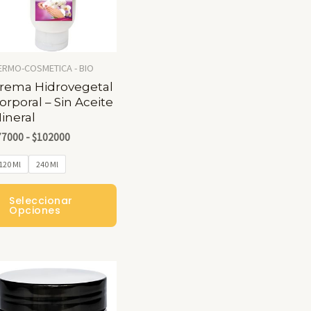
ERMO-COSMETICA - BIO
rema Hidrovegetal
orporal – Sin Aceite
ineral
Rango
77000
-
$
102000
De
Precios:
120 Ml
240 Ml
Desde
Este
$77000
Seleccionar
Hasta
Producto
Opciones
$102000
Tiene
Múltiples
Variantes.
Las