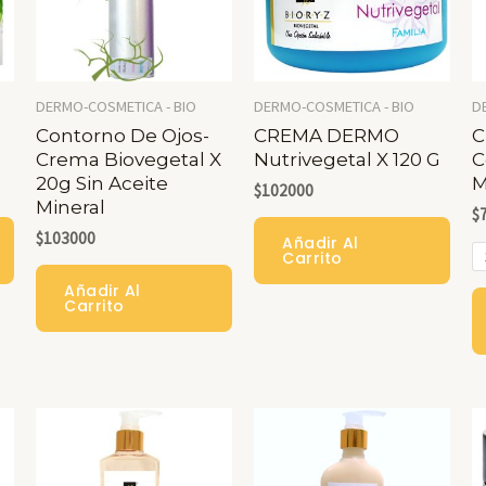
DERMO-COSMETICA - BIO
DERMO-COSMETICA - BIO
D
Contorno De Ojos-
CREMA DERMO
C
Crema Biovegetal X
Nutrivegetal X 120 G
C
20g Sin Aceite
M
$
102000
Mineral
$
$
103000
Añadir Al
Carrito
Añadir Al
Carrito