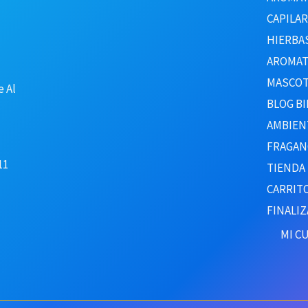
CAPILA
HIERBA
AROMAT
MASCOT
e Al
BLOG BI
AMBIEN
FRAGAN
11
TIENDA
CARRIT
FINALI
MI C