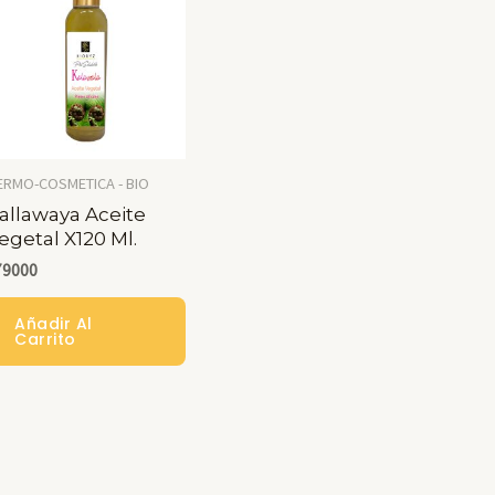
ones
den
ir
ERMO-COSMETICA - BIO
allawaya Aceite
egetal X120 Ml.
na
79000
ducto
Añadir Al
Carrito