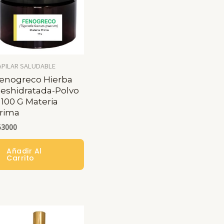
Opciones
Se
Pueden
Elegir
En
APILAR SALUDABLE
enogreco Hierba
La
eshidratada-Polvo
Página
 100 G Materia
rima
De
53000
Producto
Añadir Al
Carrito
ducto
e
iples
antes.