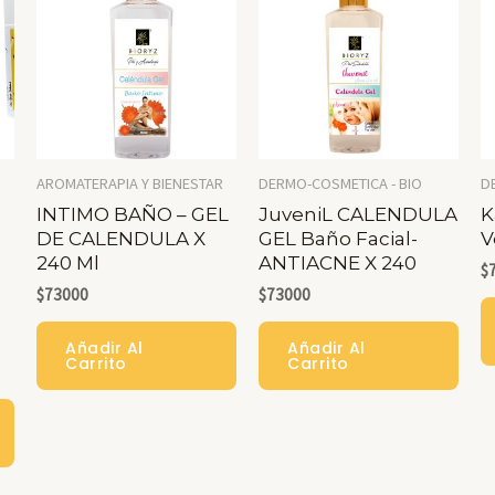
Las
Opci
Se
Pue
Eleg
En
AROMATERAPIA Y BIENESTAR
DERMO-COSMETICA - BIO
D
INTIMO BAÑO – GEL
JuveniL CALENDULA
K
La
DE CALENDULA X
GEL Baño Facial-
V
Pági
240 Ml
ANTIACNE X 240
$
De
$
73000
$
73000
Pro
Añadir Al
Añadir Al
Carrito
Carrito
Este
Producto
Tiene