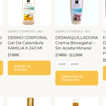
DERMO-COSMETICA - BIO
DERMO-COSMETICA - BIO
C
l
DERMO CORPORAL
DESMAQUILLADORA
F
e
Gel De Calendula
Crema Biovegetal –
D
FAMILIA X 240 Ml
Sin Aceite Mineral
X
P
Rango
$
73000
$
74000
-
$
112000
De
$
Precios:
120 Ml
240 Ml
Añadir Al
Desde
Carrito
Este
$74000
Seleccionar
Hasta
Pro
Opciones
$112000
Tien
Múlt
Vari