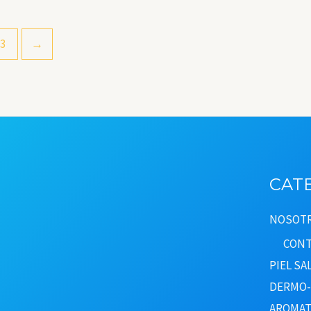
Múltiples
Variantes.
3
→
Las
Opciones
Se
Pueden
Elegir
En
La
CAT
Página
NOSOT
De
CONT
Producto
PIEL S
DERMO-
AROMAT