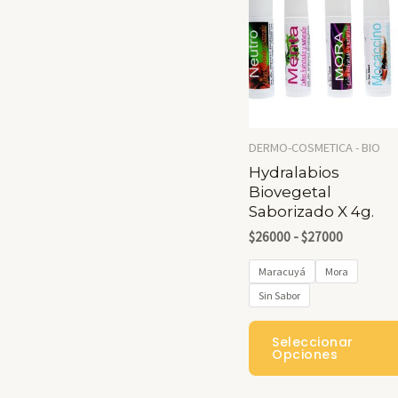
DERMO-COSMETICA - BIO
Hydralabios
Biovegetal
Saborizado X 4g.
Rango
$
26000
-
$
27000
De
Precios:
Maracuyá
Mora
Desde
Sin Sabor
$26000
Hasta
$27000
Seleccionar
Opciones