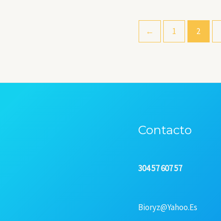
←
1
2
Contacto
304 57 607 57
Bioryz@yahoo.es