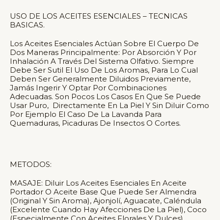
USO DE LOS ACEITES ESENCIALES – TECNICAS
BASICAS.
Los Aceites Esenciales Actúan Sobre El Cuerpo De
Dos Maneras Principalmente: Por Absorción Y Por
Inhalación A Través Del Sistema Olfativo. Siempre
Debe Ser Sutil El Uso De Los Aromas, Para Lo Cual
Deben Ser Generalmente Diluidos Previamente,
Jamás Ingerir Y Optar Por Combinaciones
Adecuadas. Son Pocos Los Casos En Que Se Puede
Usar Puro, Directamente En La Piel Y Sin Diluir Como
Por Ejemplo El Caso De La Lavanda Para
Quemaduras, Picaduras De Insectos O Cortes.
METODOS:
MASAJE: Diluir Los Aceites Esenciales En Aceite
Portador O Aceite Base Que Puede Ser Almendra
(original Y Sin Aroma), Ajonjolí, Aguacate, Caléndula
(excelente Cuando Hay Afecciones De La Piel), Coco
(especialmente Con Aceites Florales Y Dulces).