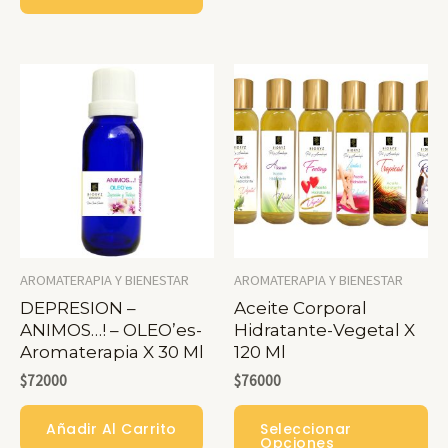
AROMATERAPIA Y BIENESTAR
AROMATERAPIA Y BIENESTAR
DEPRESION –
Aceite Corporal
ANIMOS…! – OLEO’es-
Hidratante-Vegetal X
Aromaterapia X 30 Ml
120 Ml
$
72000
$
76000
Es
Añadir Al Carrito
Seleccionar
Pr
Opciones