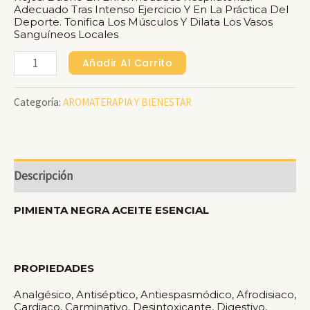
Adecuado Tras Intenso Ejercicio Y En La Práctica Del
Deporte. Tonifica Los Músculos Y Dilata Los Vasos
Sanguíneos Locales
PIMIENTA
Añadir Al Carrito
NEGRA
Categoría:
AROMATERAPIA Y BIENESTAR
Aceite
Esencial
X
4
Descripción
Ml
Cantidad
PIMIENTA NEGRA ACEITE ESENCIAL
PROPIEDADES
Analgésico, Antiséptico, Antiespasmódico, Afrodisiaco,
Cardiaco, Carminativo, Desintoxicante, Digestivo,