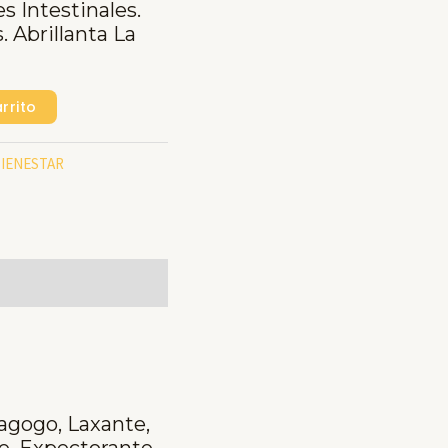
 Intestinales.
s. Abrillanta La
rrito
BIENESTAR
agogo, Laxante,
e, Expectorante,