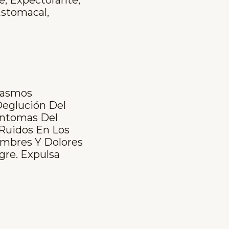
Estomacal,
spasmos
(deglución Del
Síntomas Del
 Ruidos En Los
lambres Y Dolores
gre. Expulsa