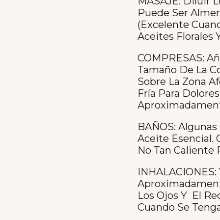
MASAJE: Diluir L
Puede Ser Almend
(excelente Cuand
Aceites Florales 
COMPRESAS: Añad
Tamaño De La Com
Sobre La Zona Af
Fría Para Dolore
Aproximadament
BAÑOS: Algunas 
Aceite Esencial.
No Tan Caliente 
INHALACIONES: V
Aproximadamente)
Los Ojos Y El Re
Cuando Se Teng