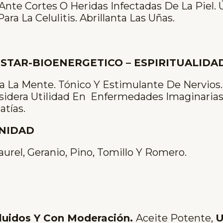
nte Cortes O Heridas Infectadas De La Piel. Ú
Para La Celulitis. Abrillanta Las Uñas.
ESTAR-BIOENERGETICO – ESPIRITUALIDA
va La Mente. Tónico Y Estimulante De Nervios
idera Utilidad En Enfermedades Imaginarias
tías.
INIDAD
urel, Geranio, Pino, Tomillo Y Romero.
iluidos Y Con Moderación
.
Aceite Potente,
U