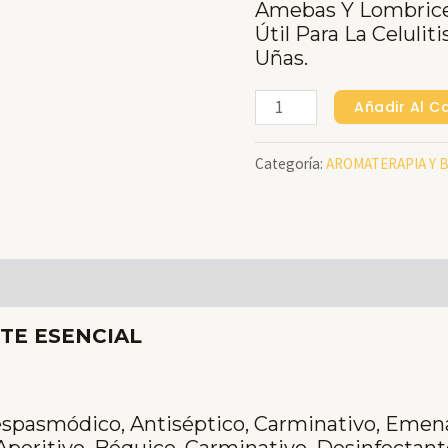
Amebas Y Lombrices
Útil Para La Celuliti
Uñas.
OREGANO
Añadir Al Ca
Aceite
Categoría:
AROMATERAPIA Y 
Esencial
X
8
Ml
Cantidad
TE ESENCIAL
espasmódico, Antiséptico, Carminativo, Emen
Aperitivo, Béquico, Carminativo, Desinfectant