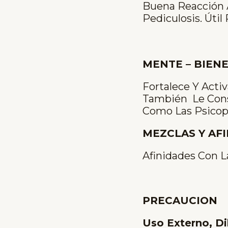
Buena Reacción A
Pediculosis. Útil 
MENTE – BIEN
Fortalece Y Acti
También Le Cons
Como Las Psicopa
MEZCLAS Y AF
Afinidades Con La
PRECAUCION
Uso Externo, D