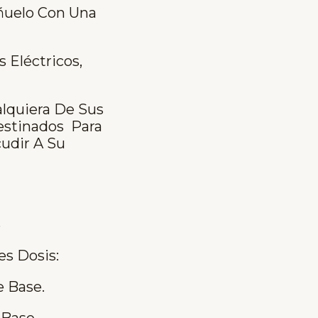
uelo Con Una
Eléctricos,
lquiera De Sus
estinados Para
udir A Su
S
es Dosis:
e Base.