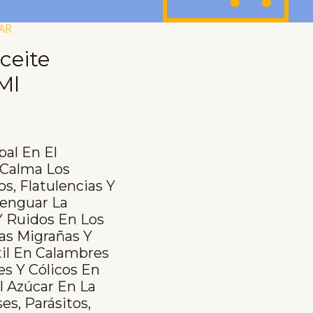
AR
eite
Ml
pal En El
 Calma Los
s, Flatulencias Y
Menguar La
Y Ruidos En Los
Las Migrañas Y
Útil En Calambres
es Y Cólicos En
l Azúcar En La
es, Parásitos,