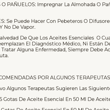
 PAÑUELOS: Impregnar La Almohada O Pañ
 Se Puede Hacer Con Pebeteros O Difusores 
 Y No De Vapor.
alvedad De Que Los Aceites Esenciales O Cua
eemplazan El Diagnóstico Médico, Ni Están D
O Tratar Alguna Enfermedad, Siempre Debe Ac
uta.
ECOMENDADAS POR ALGUNOS TERAPEUTA
ivo Algunos Terapeutas Sugieren Las Siguient
25 Gotas De Aceite Esencial En 50 Ml De Aceit