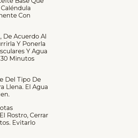
ceite Base Que
, Caléndula
lmente Con
, De Acuerdo Al
rirla Y Ponerla
usculares Y Agua
r 30 Minutos
e Del Tipo De
a Llena. El Agua
ien.
otas
l Rostro, Cerrar
os. Evitarlo