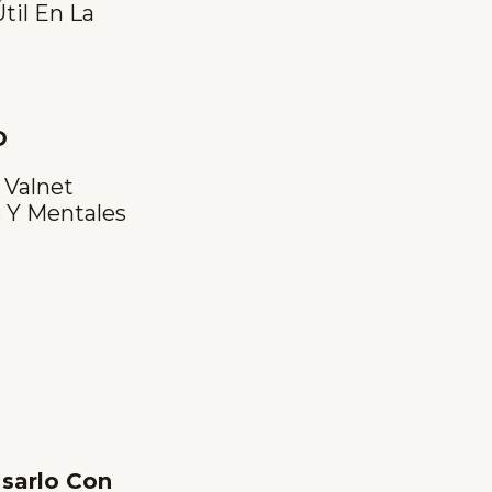
til En La
D
. Valnet
 Y Mentales
sarlo Con