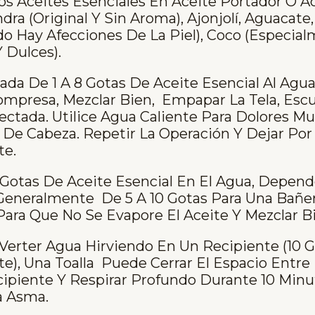
os Aceites Esenciales En Aceite Portador O A
ra (original Y Sin Aroma), Ajonjolí, Aguacate
o Hay Afecciones De La Piel), Coco (especia
Y Dulces).
a De 1 A 8 Gotas De Aceite Esencial Al Agua
presa, Mezclar Bien, Empapar La Tela, Escur
ectada. Utilice Agua Caliente Para Dolores M
s De Cabeza. Repetir La Operación Y Dejar Po
e.
Gotas De Aceite Esencial En El Agua, Depend
 Generalmente De 5 A 10 Gotas Para Una Bañer
Para Que No Se Evapore El Aceite Y Mezclar B
erter Agua Hirviendo En Un Recipiente (10 G
, Una Toalla Puede Cerrar El Espacio Entre E
cipiente Y Respirar Profundo Durante 10 Minut
a Asma.