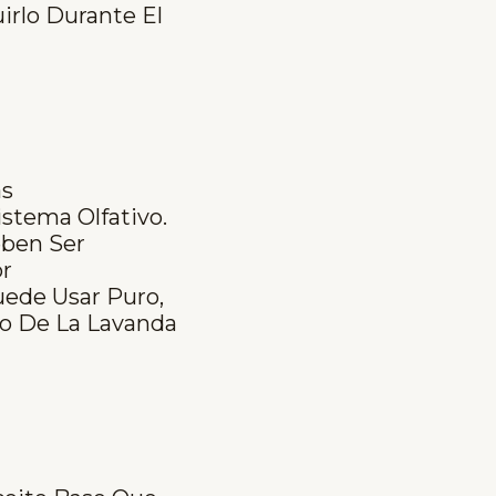
irlo Durante El
as
istema Olfativo.
eben Ser
or
uede Usar Puro,
so De La Lavanda