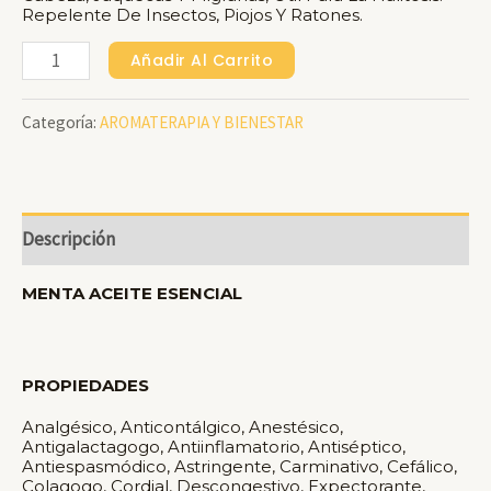
Repelente De Insectos, Piojos Y Ratones.
MENTA
Añadir Al Carrito
Aceite
Categoría:
AROMATERAPIA Y BIENESTAR
Esencial
X
10
Ml
Descripción
Cantidad
MENTA ACEITE ESENCIAL
PROPIEDADES
Analgésico, Anticontálgico, Anestésico,
Antigalactagogo, Antiinflamatorio, Antiséptico,
Antiespasmódico, Astringente, Carminativo, Cefálico,
Colagogo, Cordial, Descongestivo, Expectorante,