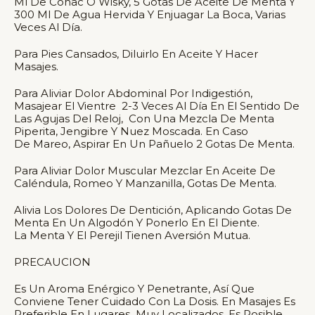
Ml De Coñac O Wisky, 5 Gotas De Aceite De Menta Y
300 Ml De Agua Hervida Y Enjuagar La Boca, Varias
Veces Al Día.
Para Pies Cansados, Diluirlo En Aceite Y Hacer
Masajes.
Para Aliviar Dolor Abdominal Por Indigestión,
Masajear El Vientre 2-3 Veces Al Día En El Sentido De
Las Agujas Del Reloj, Con Una Mezcla De Menta
Piperita, Jengibre Y Nuez Moscada. En Caso
De Mareo, Aspirar En Un Pañuelo 2 Gotas De Menta.
Para Aliviar Dolor Muscular Mezclar En Aceite De
Caléndula, Romeo Y Manzanilla, Gotas De Menta.
Alivia Los Dolores De Dentición, Aplicando Gotas De
Menta En Un Algodón Y Ponerlo En El Diente.
La Menta Y El Perejil Tienen Aversión Mutua.
PRECAUCION
Es Un Aroma Enérgico Y Penetrante, Así Que
Conviene Tener Cuidado Con La Dosis. En Masajes Es
Preferible En Lugares Muy Localizados. Es Posible