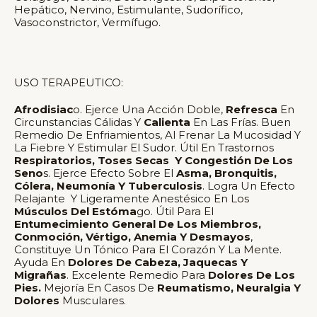
Hepático, Nervino, Estimulante, Sudorífico,
Vasoconstrictor, Vermífugo.
USO TERAPEUTICO:
Afrodisiac
O. Ejerce Una Acción Doble,
Refresca
En
Circunstancias Cálidas Y
Calienta
En Las Frías. Buen
Remedio De Enfriamientos, Al Frenar La Mucosidad Y
La Fiebre Y Estimular El Sudor. Útil En Trastornos
Respiratorios, Toses Secas Y Congestión De Los
Seno
S. Ejerce Efecto Sobre El
Asma, Bronquitis,
Cólera, Neumonía Y Tuberculosis
. Logra Un Efecto
Relajante Y Ligeramente Anestésico En Los
Músculos Del Estóma
Go. Útil Para El
Entumecimiento General De Los Miembros,
Conmoción, Vértigo, Anemia Y Desmayos
,
Constituye Un Tónico Para El Corazón Y La Mente.
Ayuda En
Dolores De Cabeza, Jaquecas Y
Migrañas
. Excelente Remedio Para
Dolores De Los
Pies.
Mejoría En Casos De
Reumatismo, Neuralgia Y
Dolores
Musculares.