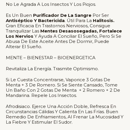
No Le Agrada A Los Insectos Y Los Piojos.
Es Un Buen
Purificador De La Sangre
Por Ser
Antiséptico Y Bactericida
. Útil Para La
Halitosis.
Gran Eficacia En Trastornos Nerviosos, Consigue
Tranquilizar Las
Mentes Desasosegadas, Fortalece
Los Nervios
Y Ayuda A Conciliar El Sueño, Pero Si Se
Abusa De Este Aceite Antes De Dormir, Puede
Alterar El Sueño.
MENTE – BIENESTAR – BIOENERGETICA
Revitaliza La Energía. Trasmite Optimismo.
Si Le Cuesta Concentrarse, Vaporice 3 Gotas De
Menta + 3 De Romero. Si Se Siente Cansado, Tome
Un Baño Con 2 Gotas De Menta + 2 Romero + 2 De
Mandarina. Repele Los Insectos.
Afrodisiaco. Ejerce Una Acción Doble, Refresca En
Circunstancias Cálidas Y Calienta En Las Frías. Buen
Remedio De Enfriamientos, Al Frenar La Mucosidad Y
La Fiebre Y Estimular El Sudor.