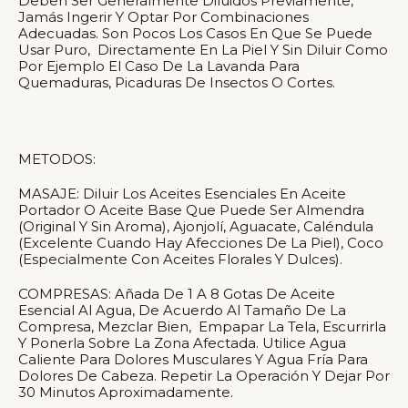
Deben Ser Generalmente Diluidos Previamente,
Jamás Ingerir Y Optar Por Combinaciones
Adecuadas. Son Pocos Los Casos En Que Se Puede
Usar Puro, Directamente En La Piel Y Sin Diluir Como
Por Ejemplo El Caso De La Lavanda Para
Quemaduras, Picaduras De Insectos O Cortes.
METODOS:
MASAJE: Diluir Los Aceites Esenciales En Aceite
Portador O Aceite Base Que Puede Ser Almendra
(original Y Sin Aroma), Ajonjolí, Aguacate, Caléndula
(excelente Cuando Hay Afecciones De La Piel), Coco
(especialmente Con Aceites Florales Y Dulces).
COMPRESAS: Añada De 1 A 8 Gotas De Aceite
Esencial Al Agua, De Acuerdo Al Tamaño De La
Compresa, Mezclar Bien, Empapar La Tela, Escurrirla
Y Ponerla Sobre La Zona Afectada. Utilice Agua
Caliente Para Dolores Musculares Y Agua Fría Para
Dolores De Cabeza. Repetir La Operación Y Dejar Por
30 Minutos Aproximadamente.