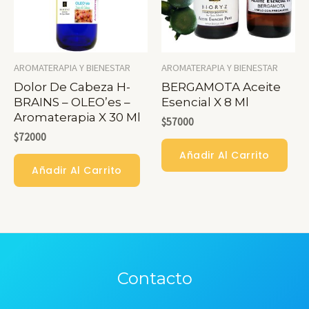
AROMATERAPIA Y BIENESTAR
AROMATERAPIA Y BIENESTAR
Dolor De Cabeza H-
BERGAMOTA Aceite
BRAINS – OLEO’es –
Esencial X 8 Ml
Aromaterapia X 30 Ml
$
57000
$
72000
Añadir Al Carrito
Añadir Al Carrito
Contacto