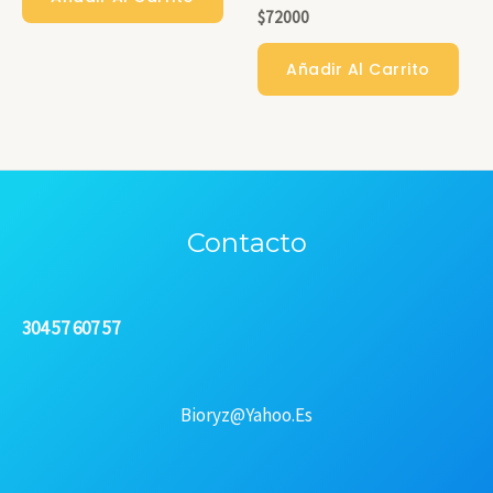
$
72000
Añadir Al Carrito
Contacto
304 57 607 57
Bioryz@yahoo.es