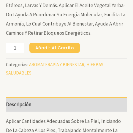
Etéreos, Larvas Y Demás. Aplicar El Aceite Vegetal Yerba-
Out Ayuda A Reordenar Su Energía Molecular, Facilita La
Armonía, Lo Cual Contribuye Al Bienestar, Ayuda A Abrir
Caminos Y Retirar Bloqueos Energéticos.
RETIRO-
Añadir Al Carrito
YERBA-
Categorías:
AROMATERAPIA Y BIENESTAR
,
HIERBAS
OUT
SALUDABLES
ACEITE
BIO-
ENERGETICO
X
Descripción
120
ML
Aplicar Cantidades Adecuadas Sobre La Piel, Iniciando
Cantidad
De La Cabeza A Los Pies, Trabajando Mentalmente La