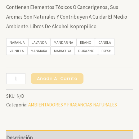
Contienen Elementos Tóxicos O Cancerígenos, Sus
Aromas Son Naturales Y Contribuyen A Cuidar El Medio
Ambiente. Libres De Alcohol Isopropílico.
NARANJA
LAVANDA
MANDARINA
EBANO
CANELA
VAINILLA
MANMARA
MARACUYA
DURAZNO
FRESH
AMBIENTADOR
Añadir Al Carrito
PALITOS
SKU:
N/D
De
Categoría:
AMBIENTADORES Y FRAGANCIAS NATURALES
Olor
-
ECO-
X
Descripción