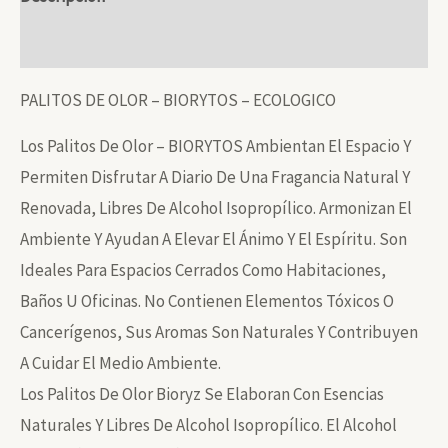
50
Información Adicional
Ml-
Libre
PALITOS DE OLOR – BIORYTOS – ECOLOGICO
De
Alcohol
Los Palitos De Olor – BIORYTOS Ambientan El Espacio Y
Isopropilico
Permiten Disfrutar A Diario De Una Fragancia Natural Y
Cantidad
Renovada, Libres De Alcohol Isopropílico. Armonizan El
Ambiente Y Ayudan A Elevar El Ánimo Y El Espíritu. Son
Ideales Para Espacios Cerrados Como Habitaciones,
Baños U Oficinas. No Contienen Elementos Tóxicos O
Cancerígenos, Sus Aromas Son Naturales Y Contribuyen
A Cuidar El Medio Ambiente.
Los Palitos De Olor Bioryz Se Elaboran Con Esencias
Naturales Y Libres De Alcohol Isopropílico. El Alcohol