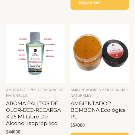
Pr
Opciones
Múltiples
Ti
Variantes.
Mú
Las
Var
Opciones
La
Se
Op
Pueden
Se
Elegir
Pu
En
Ele
La
En
AMBIENTADORES Y FRAGANCIAS
AMBIENTADORES Y FRAGANCIAS
Página
La
NATURALES
NATURALES
De
AROMA PALITOS DE
AMBIENTADOR
Pá
OLOR-ECO-RECARGA
BOMBONA Ecológica
Producto
De
X 25 Ml-Libre De
PL
Alcohol Isopropilico
Pr
$
54000
$
44000
Es