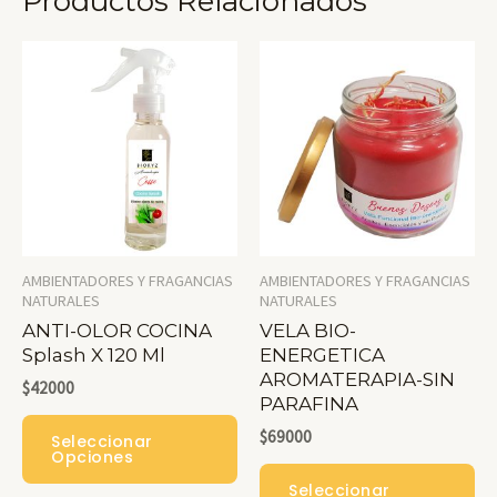
Productos Relacionados
AMBIENTADORES Y FRAGANCIAS
AMBIENTADORES Y FRAGANCIAS
NATURALES
NATURALES
ANTI-OLOR COCINA
VELA BIO-
Splash X 120 Ml
ENERGETICA
AROMATERAPIA-SIN
$
42000
PARAFINA
Este
$
69000
Seleccionar
Producto
Opciones
Es
Tiene
Seleccionar