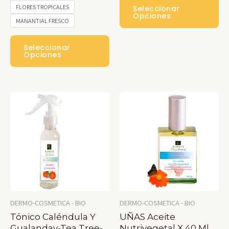
$50000
FLORES TROPICALES
Seleccionar
Pr
Opciones
MANANTIAL FRESCO
Ti
Este
Mú
Seleccionar
Producto
Opciones
Var
Tiene
La
Múltiples
Op
Variantes.
Se
Las
Pu
Opciones
Ele
Se
En
Pueden
La
Elegir
Pá
En
DERMO-COSMETICA - BIO
DERMO-COSMETICA - BIO
De
La
Tónico Caléndula Y
UÑAS Aceite
Pr
Gualanday-Tea Tree-
Nutrivegetal X 40 Ml
Página