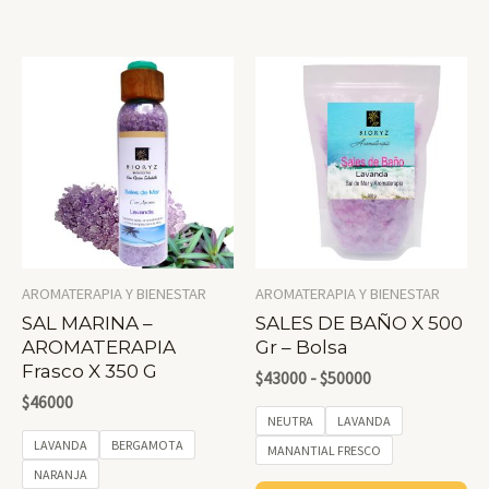
AROMATERAPIA Y BIENESTAR
AROMATERAPIA Y BIENESTAR
SAL MARINA –
SALES DE BAÑO X 500
AROMATERAPIA
Gr – Bolsa
Frasco X 350 G
Rango
$
43000
-
$
50000
De
$
46000
Precios:
NEUTRA
LAVANDA
Desde
LAVANDA
BERGAMOTA
MANANTIAL FRESCO
$43000
NARANJA
Hasta
Es