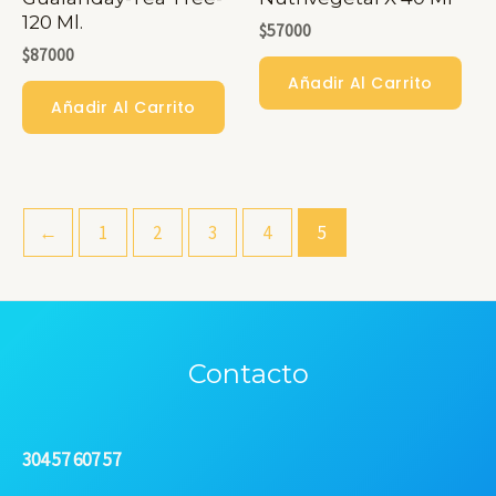
120 Ml.
$
57000
De
$
87000
Producto
Añadir Al Carrito
Añadir Al Carrito
←
1
2
3
4
5
Contacto
304 57 607 57