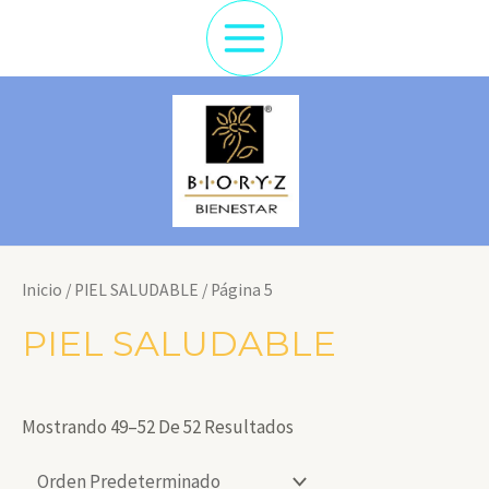
Ir
Al
Main
Contenido
Menu
Inicio
/
PIEL SALUDABLE
/ Página 5
PIEL SALUDABLE
Mostrando 49–52 De 52 Resultados